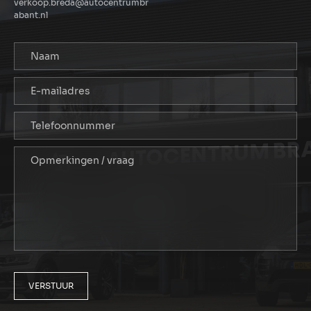
verkoop.breda@autocentrumbr
abant.nl
VERSTUUR