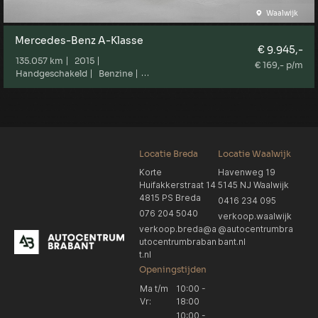
Waalwijk
Mercedes-Benz A-Klasse
€ 9.945,-
135.057 km
2015
€ 169,- p/m
Handgeschakeld
Benzine
Marge
Locatie Breda
Locatie Waalwijk
Korte
Havenweg 19
Huifakkerstraat 14
5145 NJ Waalwijk
4815 PS Breda
0416 234 095
076 204 5040
verkoop.waalwijk
verkoop.breda@a
@autocentrumbra
utocentrumbraban
bant.nl
t.nl
Openingstijden
Ma t/m
10:00 -
Vr:
18:00
10:00 -