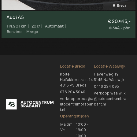
Breda
Audi A5
€ 20.945,-
114.901 km
2017
Automaat
€ 344,- p/m
Benzine
Marge
Locatie Breda
Locatie Waalwijk
Korte
Havenweg 19
Huifakkerstraat 14
5145 NJ Waalwijk
4815 PS Breda
0416 234 095
076 204 5040
verkoop.waalwijk
verkoop.breda@a
@autocentrumbra
utocentrumbraban
bant.nl
t.nl
Openingstijden
Ma t/m
10:00 -
Vr:
18:00
10:00 -