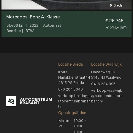
Breda
Mercedes-Benz A-Klasse
€ 25.745,-
31.488 km
2022
Automaat
€ 343,- p/m
Benzine
BTW
Locatie Breda
Locatie Waalwijk
Korte
Havenweg 19
Huifakkerstraat 14
5145 NJ Waalwijk
4815 PS Breda
0416 234 095
076 204 5040
verkoop.waalwijk
verkoop.breda@a
@autocentrumbra
utocentrumbraban
bant.nl
t.nl
Openingstijden
Ma t/m
10:00 -
Vr:
18:00
10:00 -