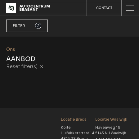
CONTACT
FILTER
2
Ons
AANBOD
Reset filter(s)
Locatie Breda
Locatie Waalwijk
Korte
Havenweg 19
Huifakkerstraat 14
5145 NJ Waalwijk
4815 PS Breda