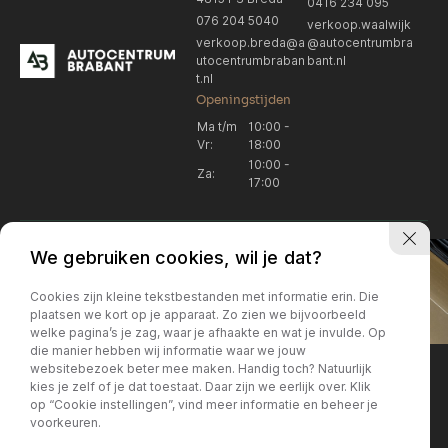
0416 234 095
076 204 5040
verkoop.waalwijk
verkoop.breda@a
@autocentrumbra
utocentrumbraban
bant.nl
t.nl
Openingstijden
Ma t/m
10:00 -
Vr:
18:00
10:00 -
Za:
17:00
We gebruiken cookies, wil je dat?
Cookies zijn kleine tekstbestanden met informatie erin. Die
plaatsen we kort op je apparaat. Zo zien we bijvoorbeeld
welke pagina’s je zag, waar je afhaakte en wat je invulde. Op
Locatie Breda
Locatie Breda
die manier hebben wij informatie waar we jouw
websitebezoek beter mee maken. Handig toch? Natuurlijk
verkoop.breda@autocentrum
Korte Huifakkerstraat 14
Locatie Breda
Locatie Breda
kies je zelf of je dat toestaat. Daar zijn we eerlijk over. Klik
4815 PS Breda
brabant.nl
op “Cookie instellingen”, vind meer informatie en beheer je
076 204 5040
+31 076 204 5040
voorkeuren.
Locatie Waalwijk
Locatie Waalwijk
Breda
Locatie Breda