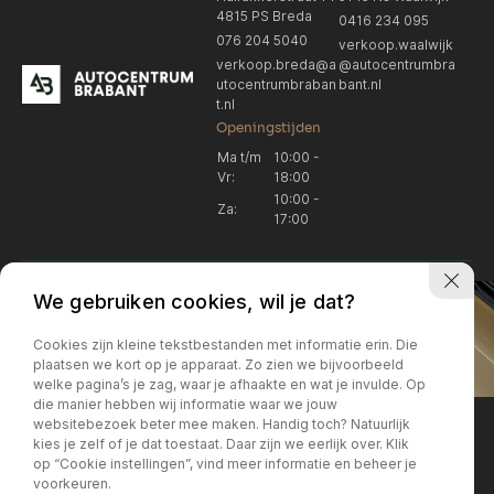
4815 PS Breda
0416 234 095
076 204 5040
verkoop.waalwijk
verkoop.breda@a
@autocentrumbra
utocentrumbraban
bant.nl
t.nl
Openingstijden
Ma t/m
10:00 -
Vr:
18:00
10:00 -
Za:
17:00
We gebruiken cookies, wil je dat?
Cookies zijn kleine tekstbestanden met informatie erin. Die
plaatsen we kort op je apparaat. Zo zien we bijvoorbeeld
welke pagina’s je zag, waar je afhaakte en wat je invulde. Op
Locatie Breda
Locatie Breda
die manier hebben wij informatie waar we jouw
websitebezoek beter mee maken. Handig toch? Natuurlijk
verkoop.breda@autocentrum
Korte Huifakkerstraat 14
Locatie Breda
Locatie Breda
kies je zelf of je dat toestaat. Daar zijn we eerlijk over. Klik
4815 PS Breda
brabant.nl
op “Cookie instellingen”, vind meer informatie en beheer je
076 204 5040
+31 076 204 5040
voorkeuren.
Locatie Waalwijk
Locatie Waalwijk